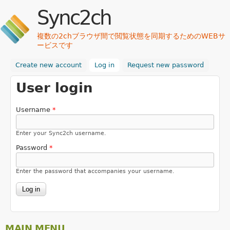
Skip to main content
Sync2ch
複数の2chブラウザ間で閲覧状態を同期するためのWEBサ
ービスです
Create new account
Log in
(active tab)
Request new password
User login
Username
*
Enter your Sync2ch username.
Password
*
Enter the password that accompanies your username.
MAIN MENU